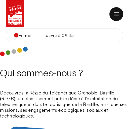
Aller
au
contenu
Fermé
ouvre à 09h15
FR
Contact
Webcam
Accueil
Qui sommes-nous ?
L’été 2026 à la Bastille
Téléphérique
Découvrez la Régie du Téléphérique Grenoble-Bastille
Horaires
(RTGB), un établissement public dédié à l’exploitation du
Tarifs du Téléphérique
téléphérique et du site touristique de la Bastille, ainsi que ses
Au sommet
Tarifs groupes
missions, ses engagements écologiques, sociaux et
Panorama
Scolaires et centres de loisirs
technologiques.
Restauration
Vos événements
Comment venir ?
Culture
Location des salles du Fort de la Bastille
Snack La Salle des Gardes
FAQ
Sport et Loisirs