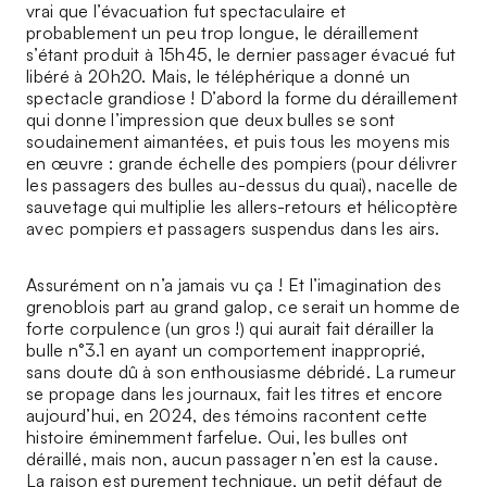
vrai que l’évacuation fut spectaculaire et
probablement un peu trop longue, le déraillement
s’étant produit à 15h45, le dernier passager évacué fut
libéré à 20h20. Mais, le téléphérique a donné un
spectacle grandiose ! D’abord la forme du déraillement
qui donne l’impression que deux bulles se sont
soudainement aimantées, et puis tous les moyens mis
en œuvre : grande échelle des pompiers (pour délivrer
les passagers des bulles au-dessus du quai), nacelle de
sauvetage qui multiplie les allers-retours et hélicoptère
avec pompiers et passagers suspendus dans les airs.
Assurément on n’a jamais vu ça ! Et l’imagination des
grenoblois part au grand galop, ce serait un homme de
forte corpulence (un gros !) qui aurait fait dérailler la
bulle n°3.1 en ayant un comportement inapproprié,
sans doute dû à son enthousiasme débridé. La rumeur
se propage dans les journaux, fait les titres et encore
aujourd’hui, en 2024, des témoins racontent cette
histoire éminemment farfelue. Oui, les bulles ont
déraillé, mais non, aucun passager n’en est la cause.
La raison est purement technique, un petit défaut de