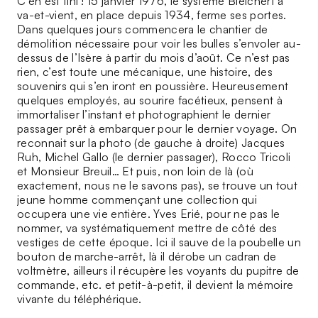
C’en est fini ! 15 janvier 1976, le système Bleichert à
va-et-vient, en place depuis 1934, ferme ses portes.
Dans quelques jours commencera le chantier de
démolition nécessaire pour voir les bulles s’envoler au-
dessus de l’Isère à partir du mois d’août. Ce n’est pas
rien, c’est toute une mécanique, une histoire, des
souvenirs qui s’en iront en poussière. Heureusement
quelques employés, au sourire facétieux, pensent à
immortaliser l’instant et photographient le dernier
passager prêt à embarquer pour le dernier voyage. On
reconnait sur la photo (de gauche à droite) Jacques
Ruh, Michel Gallo (le dernier passager), Rocco Tricoli
et Monsieur Breuil… Et puis, non loin de là (où
exactement, nous ne le savons pas), se trouve un tout
jeune homme commençant une collection qui
occupera une vie entière. Yves Erié, pour ne pas le
nommer, va systématiquement mettre de côté des
vestiges de cette époque. Ici il sauve de la poubelle un
bouton de marche-arrêt, là il dérobe un cadran de
voltmètre, ailleurs il récupère les voyants du pupitre de
commande, etc. et petit-à-petit, il devient la mémoire
vivante du téléphérique.