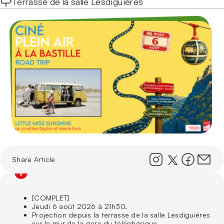
The Bastille Fort
Terrasse de la salle Lesdiguières
Guided tours for individuals
Sport trails and routes
Business events
Who we are
Guided tours for groups
Via ferrata
Our CSR charter
Around the Bastille
Emblematic Auvergne-Rhône-Alpes Sites
ATMO
Our blog
Share Article
[COMPLET]
Jeudi 6 août 2026 à 21h30.
Projection depuis la terrasse de la salle Lesdiguières
sur le mur de la gare du téléphérique.